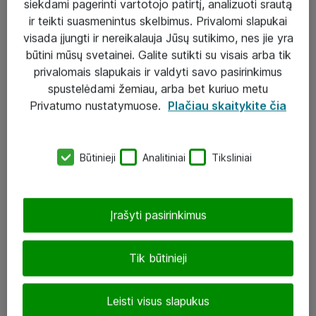
siekdami pagerinti vartotojo patirtį, analizuoti srautą
ir teikti suasmenintus skelbimus. Privalomi slapukai
visada įjungti ir nereikalauja Jūsų sutikimo, nes jie yra
būtini mūsų svetainei. Galite sutikti su visais arba tik
Sprendimai ir paslaugos
privalomais slapukais ir valdyti savo pasirinkimus
spustelėdami žemiau, arba bet kuriuo metu
Paslaugos
Privatumo nustatymuose.
Plačiau skaitykite čia
Sprendimai
Įgyvendinti projektai
Būtinieji
Analitiniai
Tiksliniai
Atea ekspertų patarimai verslui
Įrašyti pasirinkimus
UAB „ATEA“
eShop@atea.lt
Tik būtinieji
J. Rutkausko g. 6, Vilnius
Leisti visus slapukus
Atea kontaktai