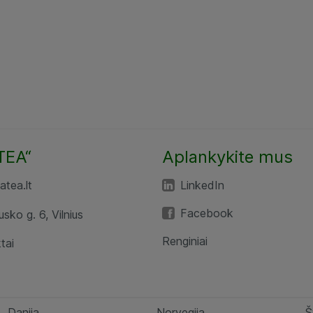
TEA“
Aplankykite mus
tea.lt
LinkedIn
Facebook
usko g. 6, Vilnius
Renginiai
tai
Danija
Norvegija
Š