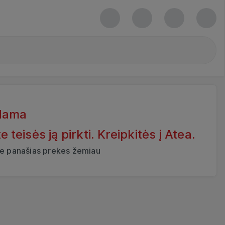
dama
eisės ją pirkti. Kreipkitės į Atea.
ite panašias prekes žemiau