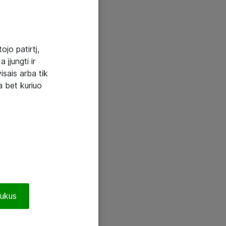
ojo patirtį,
 įjungti ir
visais arba tik
a bet kuriuo
pukus