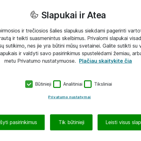
Slapukai ir Atea
mosios ir trečiosios šalies slapukus siekdami pagerinti vartot
rautą ir teikti suasmenintus skelbimus. Privalomi slapukai visada
ų sutikimo, nes jie yra būtini mūsų svetainei. Galite sutikti su 
lapukais ir valdyti savo pasirinkimus spustelėdami žemiau, arb
metu Privatumo nustatymuose.
Plačiau skaitykite čia
Būtinieji
Analitiniai
Tiksliniai
Privatumo nustatymai
ašyti pasirinkimus
Tik būtinieji
Leisti visus sla