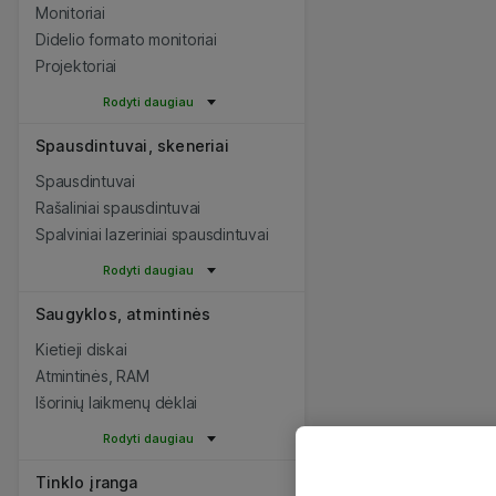
Monitoriai
Didelio formato monitoriai
Projektoriai
Rodyti daugiau
Spausdintuvai, skeneriai
Spausdintuvai
Rašaliniai spausdintuvai
Spalviniai lazeriniai spausdintuvai
Rodyti daugiau
Saugyklos, atmintinės
Kietieji diskai
Atmintinės, RAM
Išorinių laikmenų dėklai
Rodyti daugiau
Tinklo įranga