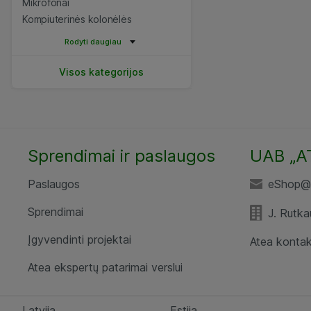
Mikrofonai
Kompiuterinės kolonėlės
Rodyti daugiau
Visos kategorijos
Sprendimai ir paslaugos
UAB „A
Paslaugos
eShop@a
Sprendimai
J. Rutka
Įgyvendinti projektai
Atea kontak
Atea ekspertų patarimai verslui
Latvija
Estija