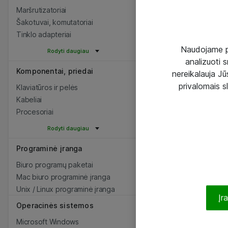
Maršrutizatoriai
Šakotuvai, komutatoriai
Tinklo adapteriai
Naudojame pir
Rodyti daugiau
analizuoti s
Komponentai, priedai
nereikalauja Jūs
privalomais s
Klaviatūros ir pelės
Kabeliai
Procesoriai
Rodyti daugiau
Programinė įranga
Biuro programų paketai
Mac biuro programinė įranga
Unix / Linux programinė įranga
Įr
Operacinės sistemos
Microsoft Windows