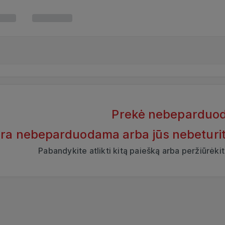
Prekė nebeparduo
yra nebeparduodama arba jūs nebeturite t
Pabandykite atlikti kitą paiešką arba peržiūrėk