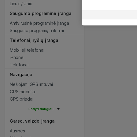
Linux / Unix
Saugumo programinė įranga
Antivirusinė programinė įranga
Saugumo programų rinkiniai
Telefonai, ryšių įranga
Mobilieji telefonai
iPhone
Telefonai
Navigacija
Nešiojami GPS imtuvai
GPS moduliai
GPS priedai
Rodyti daugiau
Garso, vaizdo įranga
Ausinės