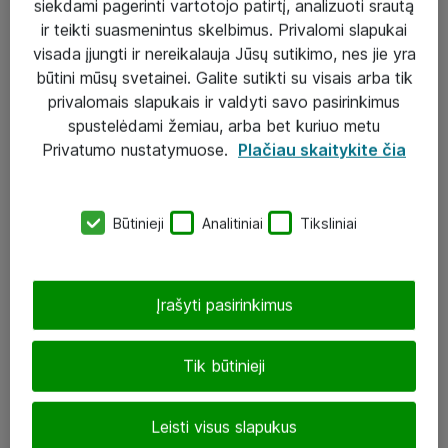
siekdami pagerinti vartotojo patirtį, analizuoti srautą
ir teikti suasmenintus skelbimus. Privalomi slapukai
visada įjungti ir nereikalauja Jūsų sutikimo, nes jie yra
būtini mūsų svetainei. Galite sutikti su visais arba tik
Sprendimai ir paslaugos
privalomais slapukais ir valdyti savo pasirinkimus
spustelėdami žemiau, arba bet kuriuo metu
Paslaugos
Privatumo nustatymuose.
Plačiau skaitykite čia
Sprendimai
Įgyvendinti projektai
Būtinieji
Analitiniai
Tiksliniai
Atea ekspertų patarimai verslui
Įrašyti pasirinkimus
UAB „ATEA“
eShop@atea.lt
Tik būtinieji
J. Rutkausko g. 6, Vilnius
Leisti visus slapukus
Atea kontaktai