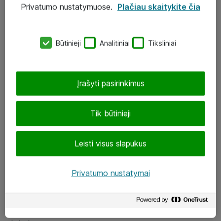
Privatumo nustatymuose.
Plačiau skaitykite čia
UAB „ATEA“
eShop@atea.lt
Būtinieji
Analitiniai
Tiksliniai
J. Rutkausko g. 6, Vilnius
Atea kontaktai
Įrašyti pasirinkimus
Aplankykite mus
Tik būtinieji
LinkedIn
Leisti visus slapukus
Facebook
Renginiai
Privatumo nustatymai
Apie Atea