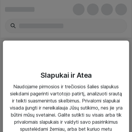
Slapukai ir Atea
Sprendimai ir paslaugos
Naudojame pirmosios ir trečiosios šalies slapukus
siekdami pagerinti vartotojo patirtį, analizuoti srautą
Paslaugos
ir teikti suasmenintus skelbimus. Privalomi slapukai
Sprendimai
visada įjungti ir nereikalauja Jūsų sutikimo, nes jie yra
būtini mūsų svetainei. Galite sutikti su visais arba tik
Įgyvendinti projektai
privalomais slapukais ir valdyti savo pasirinkimus
Atea ekspertų patarimai verslui
spustelėdami žemiau, arba bet kuriuo metu