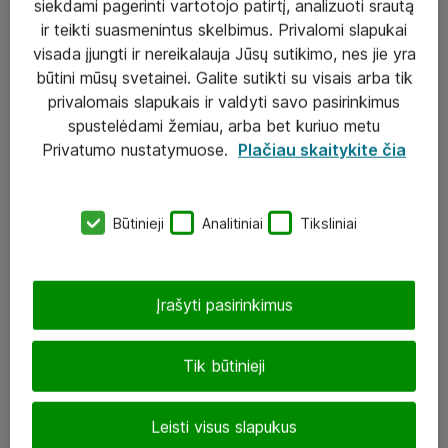
siekdami pagerinti vartotojo patirtį, analizuoti srautą
ir teikti suasmenintus skelbimus. Privalomi slapukai
visada įjungti ir nereikalauja Jūsų sutikimo, nes jie yra
būtini mūsų svetainei. Galite sutikti su visais arba tik
Sprendimai ir paslaugos
privalomais slapukais ir valdyti savo pasirinkimus
spustelėdami žemiau, arba bet kuriuo metu
Paslaugos
Privatumo nustatymuose.
Plačiau skaitykite čia
Sprendimai
Įgyvendinti projektai
Būtinieji
Analitiniai
Tiksliniai
Atea ekspertų patarimai verslui
Įrašyti pasirinkimus
UAB „ATEA“
eShop@atea.lt
Tik būtinieji
J. Rutkausko g. 6, Vilnius
Leisti visus slapukus
Atea kontaktai