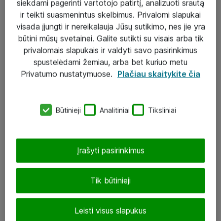
siekdami pagerinti vartotojo patirtį, analizuoti srautą
ir teikti suasmenintus skelbimus. Privalomi slapukai
visada įjungti ir nereikalauja Jūsų sutikimo, nes jie yra
būtini mūsų svetainei. Galite sutikti su visais arba tik
Sprendimai ir paslaugos
privalomais slapukais ir valdyti savo pasirinkimus
spustelėdami žemiau, arba bet kuriuo metu
Paslaugos
Privatumo nustatymuose.
Plačiau skaitykite čia
Sprendimai
Įgyvendinti projektai
Būtinieji
Analitiniai
Tiksliniai
Atea ekspertų patarimai verslui
Įrašyti pasirinkimus
UAB „ATEA“
eShop@atea.lt
Tik būtinieji
J. Rutkausko g. 6, Vilnius
Leisti visus slapukus
Atea kontaktai