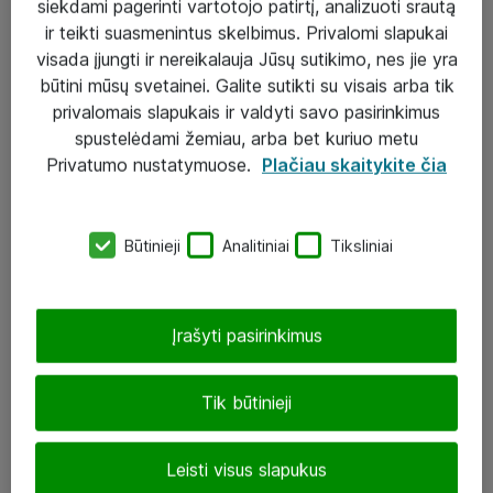
siekdami pagerinti vartotojo patirtį, analizuoti srautą
ir teikti suasmenintus skelbimus. Privalomi slapukai
visada įjungti ir nereikalauja Jūsų sutikimo, nes jie yra
būtini mūsų svetainei. Galite sutikti su visais arba tik
Sprendimai ir paslaugos
privalomais slapukais ir valdyti savo pasirinkimus
spustelėdami žemiau, arba bet kuriuo metu
Paslaugos
Privatumo nustatymuose.
Plačiau skaitykite čia
Sprendimai
Įgyvendinti projektai
Būtinieji
Analitiniai
Tiksliniai
Atea ekspertų patarimai verslui
Įrašyti pasirinkimus
UAB „ATEA“
eShop@atea.lt
Tik būtinieji
J. Rutkausko g. 6, Vilnius
Leisti visus slapukus
Atea kontaktai