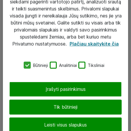
siekdami pagerinti vartotojo patirtį, analizuoti srautą
ir teikti suasmenintus skelbimus. Privalomi slapukai
visada įjungti ir nereikalauja Jūsų sutikimo, nes jie yra
būtini mūsų svetainei. Galite sutikti su visais arba tik
Sprendimai ir paslaugos
privalomais slapukais ir valdyti savo pasirinkimus
spustelėdami žemiau, arba bet kuriuo metu
Paslaugos
Privatumo nustatymuose.
Plačiau skaitykite čia
Sprendimai
Įgyvendinti projektai
Būtinieji
Analitiniai
Tiksliniai
Atea ekspertų patarimai verslui
Įrašyti pasirinkimus
UAB „ATEA“
eShop@atea.lt
Tik būtinieji
J. Rutkausko g. 6, Vilnius
Leisti visus slapukus
Atea kontaktai