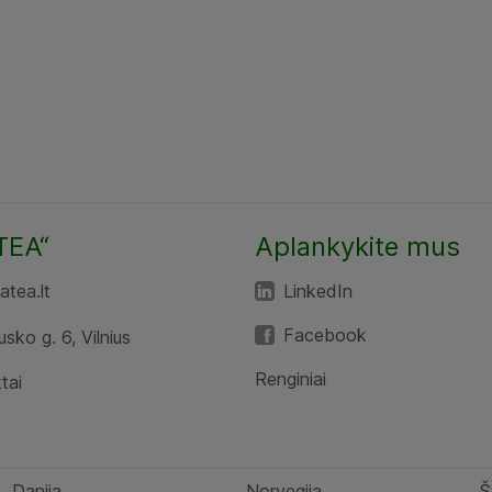
TEA“
Aplankykite mus
tea.lt
LinkedIn
Facebook
usko g. 6, Vilnius
Renginiai
tai
Danija
Norvegija
Š