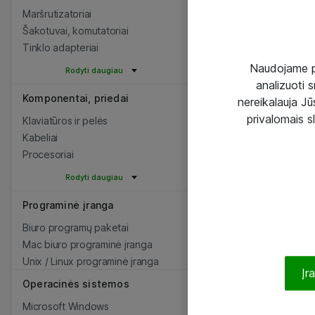
Maršrutizatoriai
Šakotuvai, komutatoriai
Tinklo adapteriai
Naudojame pir
Rodyti daugiau
analizuoti s
Komponentai, priedai
nereikalauja Jūs
privalomais s
Klaviatūros ir pelės
Kabeliai
Procesoriai
Rodyti daugiau
Programinė įranga
Biuro programų paketai
Mac biuro programinė įranga
Unix / Linux programinė įranga
Įr
Operacinės sistemos
Microsoft Windows