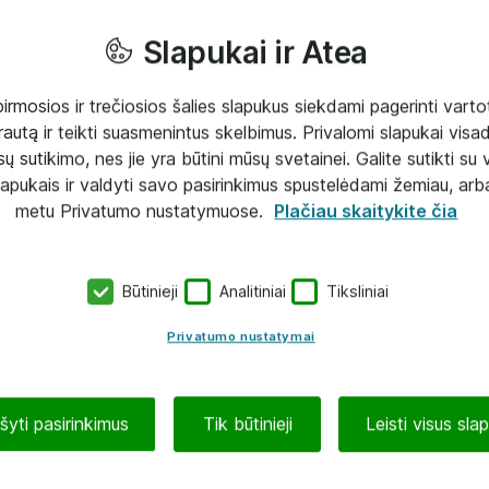
Slapukai ir Atea
mosios ir trečiosios šalies slapukus siekdami pagerinti vartot
rautą ir teikti suasmenintus skelbimus. Privalomi slapukai visada
ų sutikimo, nes jie yra būtini mūsų svetainei. Galite sutikti su 
lapukais ir valdyti savo pasirinkimus spustelėdami žemiau, arb
metu Privatumo nustatymuose.
Plačiau skaitykite čia
Būtinieji
Analitiniai
Tiksliniai
Privatumo nustatymai
ašyti pasirinkimus
Tik būtinieji
Leisti visus sla