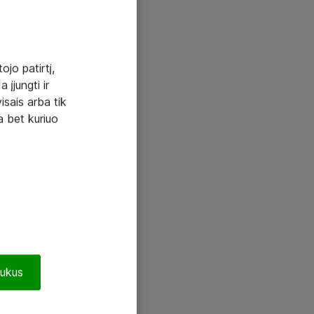
ojo patirtį,
 įjungti ir
visais arba tik
a bet kuriuo
pukus