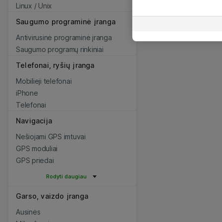
Linux / Unix
Saugumo programinė įranga
Antivirusinė programinė įranga
Saugumo programų rinkiniai
Telefonai, ryšių įranga
Mobilieji telefonai
iPhone
Telefonai
Navigacija
Nešiojami GPS imtuvai
GPS moduliai
GPS priedai
Rodyti daugiau
Garso, vaizdo įranga
Ausinės