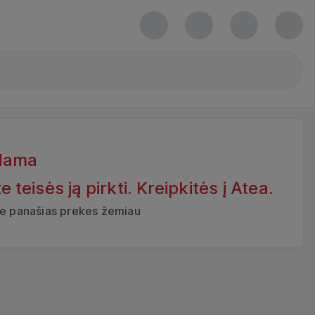
dama
eisės ją pirkti. Kreipkitės į Atea.
ite panašias prekes žemiau