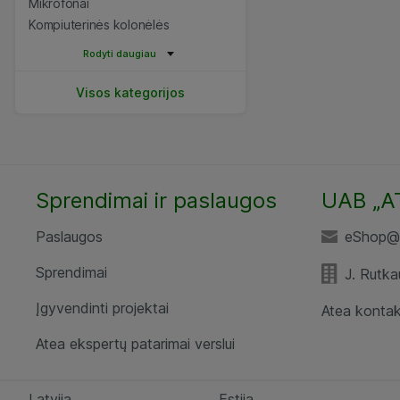
Mikrofonai
Kompiuterinės kolonėlės
Rodyti daugiau
Visos kategorijos
Sprendimai ir paslaugos
UAB „A
Paslaugos
eShop@a
Sprendimai
J. Rutka
Įgyvendinti projektai
Atea kontak
Atea ekspertų patarimai verslui
Latvija
Estija