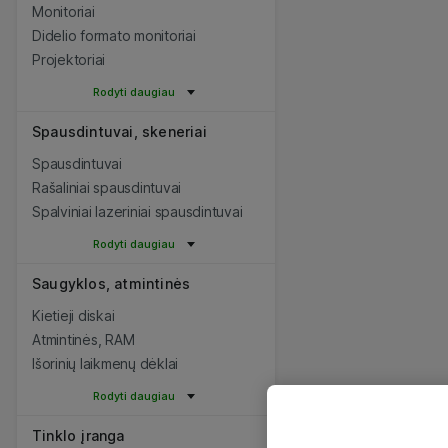
Monitoriai
Didelio formato monitoriai
Projektoriai
Rodyti daugiau
Spausdintuvai, skeneriai
Spausdintuvai
Rašaliniai spausdintuvai
Spalviniai lazeriniai spausdintuvai
Rodyti daugiau
Saugyklos, atmintinės
Kietieji diskai
Atmintinės, RAM
Išorinių laikmenų dėklai
Rodyti daugiau
Tinklo įranga