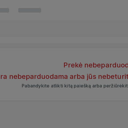
Prekė nebeparduo
yra nebeparduodama arba jūs nebeturite t
Pabandykite atlikti kitą paiešką arba peržiūrėk