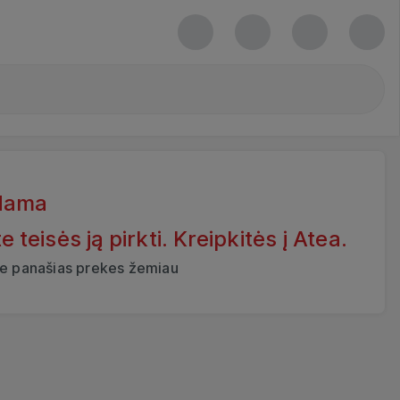
dama
eisės ją pirkti. Kreipkitės į Atea.
ite panašias prekes žemiau