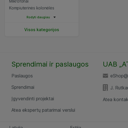
Mikrofonai
Kompiuterinės kolonėlės
Rodyti daugiau
Visos kategorijos
Sprendimai ir paslaugos
UAB „A
Paslaugos
eShop@a
Sprendimai
J. Rutka
Įgyvendinti projektai
Atea kontak
Atea ekspertų patarimai verslui
Latvija
Estija