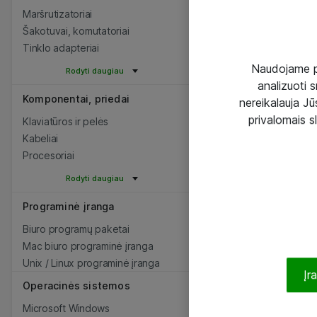
Maršrutizatoriai
Šakotuvai, komutatoriai
Tinklo adapteriai
Naudojame pir
Rodyti daugiau
analizuoti s
Komponentai, priedai
nereikalauja Jūs
privalomais s
Klaviatūros ir pelės
Kabeliai
Procesoriai
Rodyti daugiau
Programinė įranga
Biuro programų paketai
Mac biuro programinė įranga
Unix / Linux programinė įranga
Įr
Operacinės sistemos
Microsoft Windows