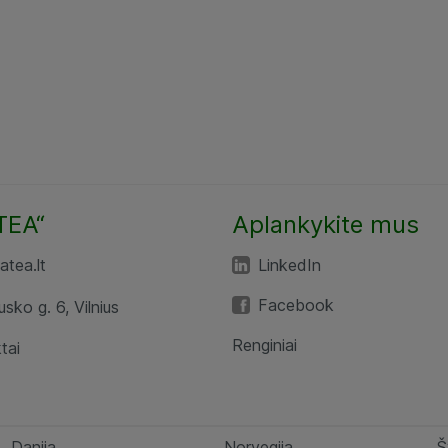
TEA“
Aplankykite mus
tea.lt
LinkedIn
Facebook
usko g. 6, Vilnius
Renginiai
tai
Danija
Norvegija
Š