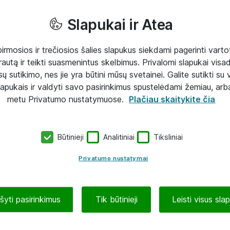
Slapukai ir Atea
mosios ir trečiosios šalies slapukus siekdami pagerinti vartot
rautą ir teikti suasmenintus skelbimus. Privalomi slapukai visada
ų sutikimo, nes jie yra būtini mūsų svetainei. Galite sutikti su 
lapukais ir valdyti savo pasirinkimus spustelėdami žemiau, arb
metu Privatumo nustatymuose.
Plačiau skaitykite čia
Būtinieji
Analitiniai
Tiksliniai
Privatumo nustatymai
ašyti pasirinkimus
Tik būtinieji
Leisti visus sla