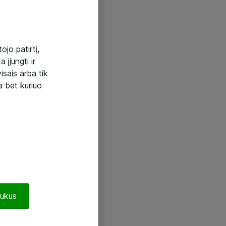
ojo patirtį,
 įjungti ir
visais arba tik
a bet kuriuo
pukus