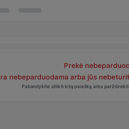
Prekė nebeparduo
yra nebeparduodama arba jūs nebeturite t
Pabandykite atlikti kitą paiešką arba peržiūrėk