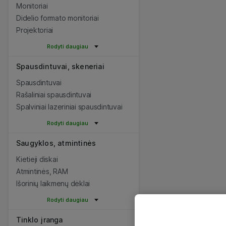
Monitoriai
Didelio formato monitoriai
Projektoriai
Rodyti daugiau
Spausdintuvai, skeneriai
Spausdintuvai
Rašaliniai spausdintuvai
Spalviniai lazeriniai spausdintuvai
Rodyti daugiau
Saugyklos, atmintinės
Kietieji diskai
Atmintinės, RAM
Išorinių laikmenų dėklai
Rodyti daugiau
Tinklo įranga