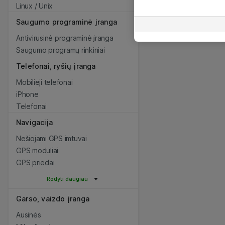
Linux / Unix
Saugumo programinė įranga
Antivirusinė programinė įranga
Saugumo programų rinkiniai
Telefonai, ryšių įranga
Mobilieji telefonai
iPhone
Telefonai
Navigacija
Nešiojami GPS imtuvai
GPS moduliai
GPS priedai
Rodyti daugiau
Garso, vaizdo įranga
Ausinės