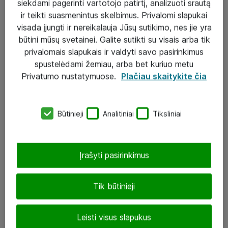
siekdami pagerinti vartotojo patirtį, analizuoti srautą
ir teikti suasmenintus skelbimus. Privalomi slapukai
visada įjungti ir nereikalauja Jūsų sutikimo, nes jie yra
būtini mūsų svetainei. Galite sutikti su visais arba tik
Sprendimai ir paslaugos
privalomais slapukais ir valdyti savo pasirinkimus
spustelėdami žemiau, arba bet kuriuo metu
Paslaugos
Privatumo nustatymuose.
Plačiau skaitykite čia
Sprendimai
Įgyvendinti projektai
Būtinieji
Analitiniai
Tiksliniai
Atea ekspertų patarimai verslui
Įrašyti pasirinkimus
UAB „ATEA“
eShop@atea.lt
Tik būtinieji
J. Rutkausko g. 6, Vilnius
Leisti visus slapukus
Atea kontaktai