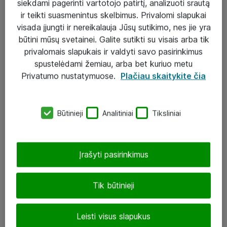
siekdami pagerinti vartotojo patirtį, analizuoti srautą
ir teikti suasmenintus skelbimus. Privalomi slapukai
visada įjungti ir nereikalauja Jūsų sutikimo, nes jie yra
būtini mūsų svetainei. Galite sutikti su visais arba tik
Sprendimai ir paslaugos
privalomais slapukais ir valdyti savo pasirinkimus
spustelėdami žemiau, arba bet kuriuo metu
Paslaugos
Privatumo nustatymuose.
Plačiau skaitykite čia
Sprendimai
Įgyvendinti projektai
Būtinieji
Analitiniai
Tiksliniai
Atea ekspertų patarimai verslui
Įrašyti pasirinkimus
UAB „ATEA“
eShop@atea.lt
Tik būtinieji
J. Rutkausko g. 6, Vilnius
Leisti visus slapukus
Atea kontaktai