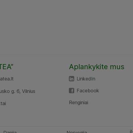
TEA“
Aplankykite mus
tea.lt
LinkedIn
Facebook
usko g. 6, Vilnius
Renginiai
tai
Danija
Norvegija
Š