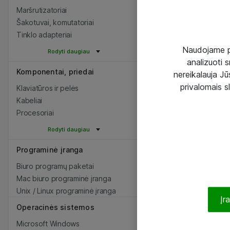
Maršrutizatoriai
Šakotuvai, komutatoriai
Tinklo adapteriai
Naudojame pir
Rodyti daugiau
analizuoti s
Komponentai, priedai
nereikalauja Jūs
privalomais s
Klaviatūros ir pelės
Kabeliai
Procesoriai
Rodyti daugiau
Programinė įranga
Biuro programų paketai
Mac biuro programinė įranga
Unix / Linux programinė įranga
Įr
Operacinės sistemos
Microsoft Windows