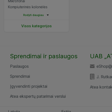
Mikrofonai
Kompiuterinės kolonėlės
Rodyti daugiau
Visos kategorijos
Sprendimai ir paslaugos
UAB „A
Paslaugos
eShop@a
Sprendimai
J. Rutka
Įgyvendinti projektai
Atea kontak
Atea ekspertų patarimai verslui
Latvija
Estija