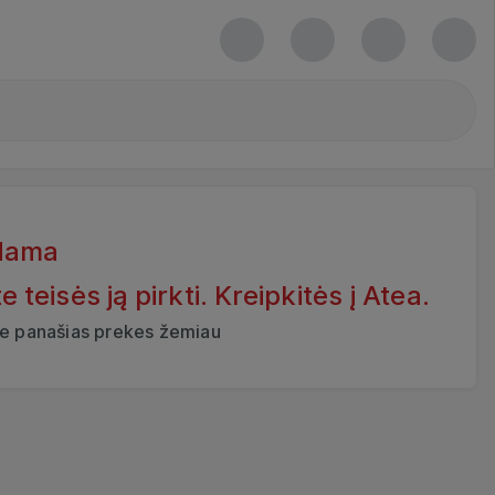
dama
eisės ją pirkti. Kreipkitės į Atea.
ite panašias prekes žemiau