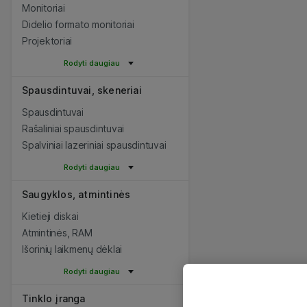
Monitoriai
Didelio formato monitoriai
Projektoriai
Rodyti daugiau
Spausdintuvai, skeneriai
Spausdintuvai
Rašaliniai spausdintuvai
Spalviniai lazeriniai spausdintuvai
Rodyti daugiau
Saugyklos, atmintinės
Kietieji diskai
Atmintinės, RAM
Išorinių laikmenų dėklai
Rodyti daugiau
Tinklo įranga