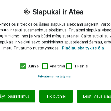
Slapukai ir Atea
mosios ir trečiosios šalies slapukus siekdami pagerinti vartot
rautą ir teikti suasmenintus skelbimus. Privalomi slapukai visada
ų sutikimo, nes jie yra būtini mūsų svetainei. Galite sutikti su 
lapukais ir valdyti savo pasirinkimus spustelėdami žemiau, arb
metu Privatumo nustatymuose.
Plačiau skaitykite čia
Būtinieji
Analitiniai
Tiksliniai
Privatumo nustatymai
ašyti pasirinkimus
Tik būtinieji
Leisti visus sla