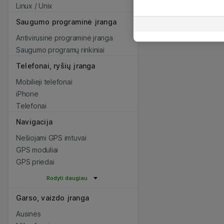
Linux / Unix
Saugumo programinė įranga
Antivirusinė programinė įranga
Saugumo programų rinkiniai
Telefonai, ryšių įranga
Mobilieji telefonai
iPhone
Telefonai
Navigacija
Nešiojami GPS imtuvai
GPS moduliai
GPS priedai
Rodyti daugiau
Garso, vaizdo įranga
Ausinės