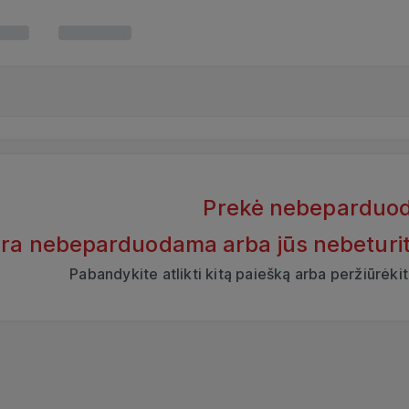
Prekė nebeparduo
yra nebeparduodama arba jūs nebeturite t
Pabandykite atlikti kitą paiešką arba peržiūrėk