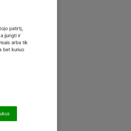
ojo patirtį,
 įjungti ir
visais arba tik
a bet kuriuo
pukus