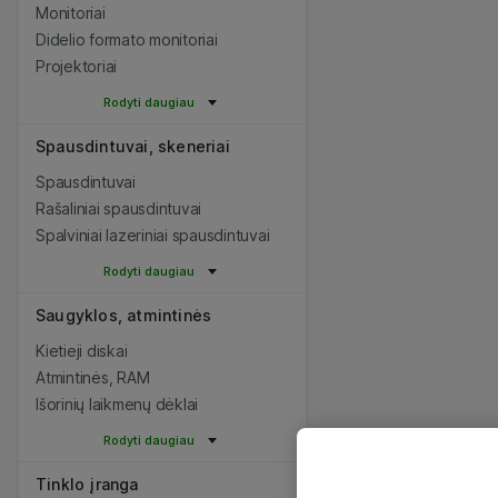
Monitoriai
Didelio formato monitoriai
Projektoriai
Rodyti daugiau
Spausdintuvai, skeneriai
Spausdintuvai
Rašaliniai spausdintuvai
Spalviniai lazeriniai spausdintuvai
Rodyti daugiau
Saugyklos, atmintinės
Kietieji diskai
Atmintinės, RAM
Išorinių laikmenų dėklai
Rodyti daugiau
Tinklo įranga