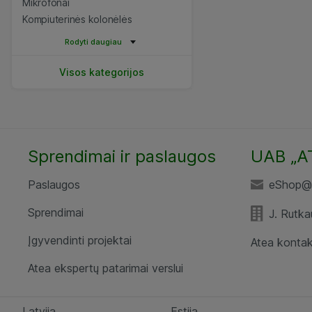
Mikrofonai
Kompiuterinės kolonėlės
Rodyti daugiau
Visos kategorijos
Sprendimai ir paslaugos
UAB „A
Paslaugos
eShop@a
Sprendimai
J. Rutka
Įgyvendinti projektai
Atea kontak
Atea ekspertų patarimai verslui
Latvija
Estija