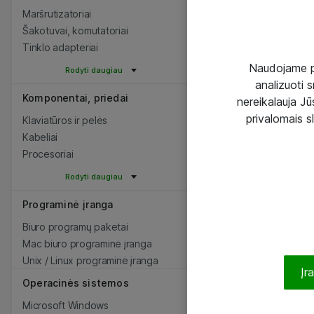
Maršrutizatoriai
Šakotuvai, komutatoriai
Tinklo adapteriai
Naudojame pir
Rodyti daugiau
analizuoti s
Komponentai, priedai
nereikalauja Jūs
privalomais s
Klaviatūros ir pelės
Kabeliai
Procesoriai
Rodyti daugiau
Programinė įranga
Biuro programų paketai
Mac biuro programinė įranga
Unix / Linux programinė įranga
Įr
Operacinės sistemos
Microsoft Windows