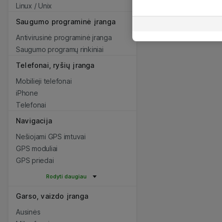
Linux / Unix
Saugumo programinė įranga
Antivirusinė programinė įranga
Saugumo programų rinkiniai
Telefonai, ryšių įranga
Mobilieji telefonai
iPhone
Telefonai
Navigacija
Nešiojami GPS imtuvai
GPS moduliai
GPS priedai
Rodyti daugiau
Garso, vaizdo įranga
Ausinės