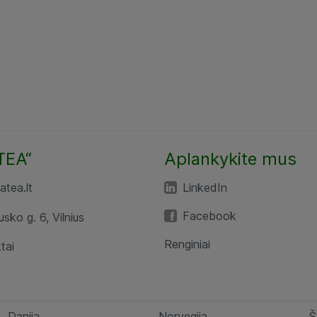
TEA“
Aplankykite mus
tea.lt
LinkedIn
Facebook
usko g. 6, Vilnius
Renginiai
tai
Danija
Norvegija
Š