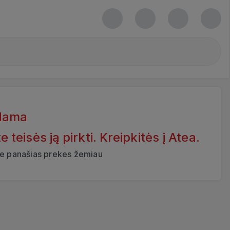
dama
eisės ją pirkti. Kreipkitės į Atea.
ite panašias prekes žemiau