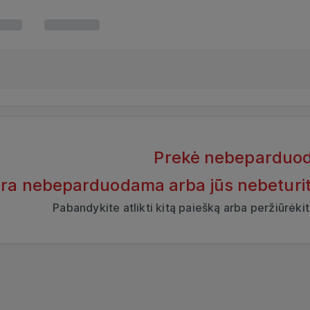
Prekė nebeparduo
yra nebeparduodama arba jūs nebeturite t
Pabandykite atlikti kitą paiešką arba peržiūrėk