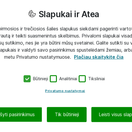
Slapukai ir Atea
mosios ir trečiosios šalies slapukus siekdami pagerinti vartot
rautą ir teikti suasmenintus skelbimus. Privalomi slapukai visada
ų sutikimo, nes jie yra būtini mūsų svetainei. Galite sutikti su 
lapukais ir valdyti savo pasirinkimus spustelėdami žemiau, arb
metu Privatumo nustatymuose.
Plačiau skaitykite čia
Būtinieji
Analitiniai
Tiksliniai
Privatumo nustatymai
ašyti pasirinkimus
Tik būtinieji
Leisti visus sla