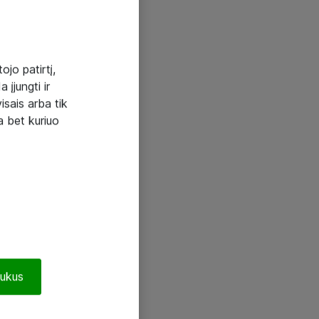
ojo patirtį,
 įjungti ir
visais arba tik
a bet kuriuo
pukus