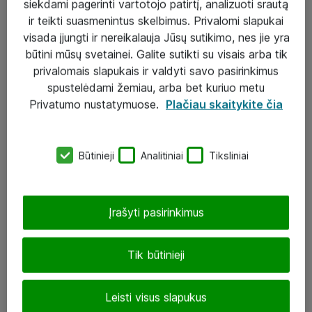
siekdami pagerinti vartotojo patirtį, analizuoti srautą
ir teikti suasmenintus skelbimus. Privalomi slapukai
visada įjungti ir nereikalauja Jūsų sutikimo, nes jie yra
būtini mūsų svetainei. Galite sutikti su visais arba tik
Sprendimai ir paslaugos
privalomais slapukais ir valdyti savo pasirinkimus
spustelėdami žemiau, arba bet kuriuo metu
Paslaugos
Privatumo nustatymuose.
Plačiau skaitykite čia
Sprendimai
Įgyvendinti projektai
Būtinieji
Analitiniai
Tiksliniai
Atea ekspertų patarimai verslui
Įrašyti pasirinkimus
UAB „ATEA“
eShop@atea.lt
Tik būtinieji
J. Rutkausko g. 6, Vilnius
Leisti visus slapukus
Atea kontaktai