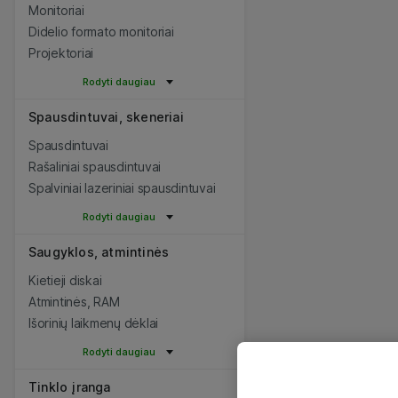
Monitoriai
Didelio formato monitoriai
Projektoriai
Rodyti daugiau
Spausdintuvai, skeneriai
Spausdintuvai
Rašaliniai spausdintuvai
Spalviniai lazeriniai spausdintuvai
Rodyti daugiau
Saugyklos, atmintinės
Kietieji diskai
Atmintinės, RAM
Išorinių laikmenų dėklai
Rodyti daugiau
Tinklo įranga