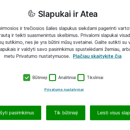
Slapukai ir Atea
mosios ir trečiosios šalies slapukus siekdami pagerinti vartot
rautą ir teikti suasmenintus skelbimus. Privalomi slapukai visada
ų sutikimo, nes jie yra būtini mūsų svetainei. Galite sutikti su 
lapukais ir valdyti savo pasirinkimus spustelėdami žemiau, arb
metu Privatumo nustatymuose.
Plačiau skaitykite čia
Būtinieji
Analitiniai
Tiksliniai
Privatumo nustatymai
ašyti pasirinkimus
Tik būtinieji
Leisti visus sla