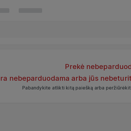
Prekė nebeparduo
yra nebeparduodama arba jūs nebeturite t
Pabandykite atlikti kitą paiešką arba peržiūrėk