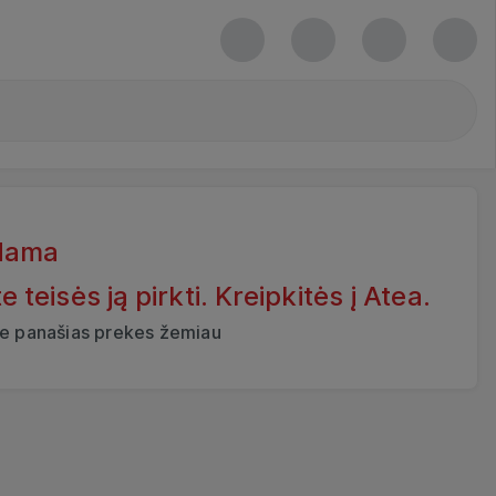
dama
eisės ją pirkti. Kreipkitės į Atea.
ite panašias prekes žemiau