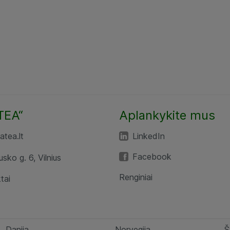
TEA“
Aplankykite mus
tea.lt
LinkedIn
Facebook
usko g. 6, Vilnius
Renginiai
tai
Danija
Norvegija
Š