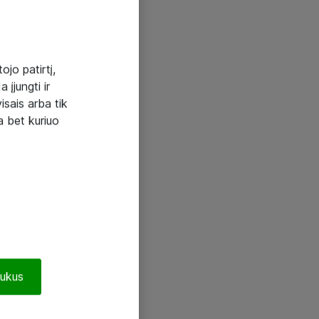
ojo patirtį,
 įjungti ir
visais arba tik
a bet kuriuo
pukus