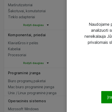
Maršrutizatoriai
Šakotuvai, komutatoriai
Tinklo adapteriai
Naudojame pir
Rodyti daugiau
analizuoti s
Komponentai, priedai
nereikalauja Jūs
privalomais s
Klaviatūros ir pelės
Kabeliai
Procesoriai
Rodyti daugiau
Programinė įranga
Biuro programų paketai
Mac biuro programinė įranga
Unix / Linux programinė įranga
Įr
Operacinės sistemos
Microsoft Windows