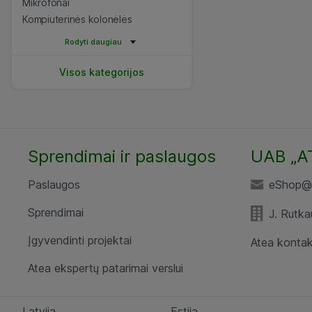
Mikrofonai
Kompiuterinės kolonėlės
Rodyti daugiau
Visos kategorijos
Sprendimai ir paslaugos
UAB „A
Paslaugos
eShop@a
Sprendimai
J. Rutka
Įgyvendinti projektai
Atea kontak
Atea ekspertų patarimai verslui
Latvija
Estija