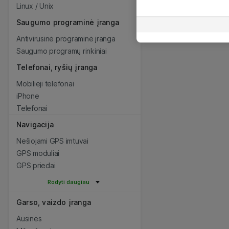
Linux / Unix
Saugumo programinė įranga
Antivirusinė programinė įranga
Saugumo programų rinkiniai
Telefonai, ryšių įranga
Mobilieji telefonai
iPhone
Telefonai
Navigacija
Nešiojami GPS imtuvai
GPS moduliai
GPS priedai
Rodyti daugiau
Garso, vaizdo įranga
Ausinės