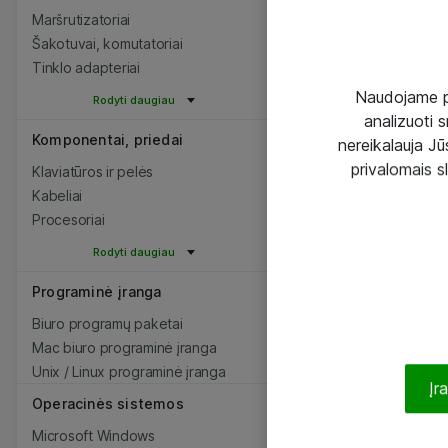
Maršrutizatoriai
Šakotuvai, komutatoriai
Tinklo adapteriai
Naudojame pir
Rodyti daugiau
analizuoti s
Komponentai, priedai
nereikalauja Jūs
privalomais s
Klaviatūros ir pelės
Kabeliai
Procesoriai
Rodyti daugiau
Programinė įranga
Biuro programų paketai
Mac biuro programinė įranga
Unix / Linux programinė įranga
Įr
Operacinės sistemos
Microsoft Windows