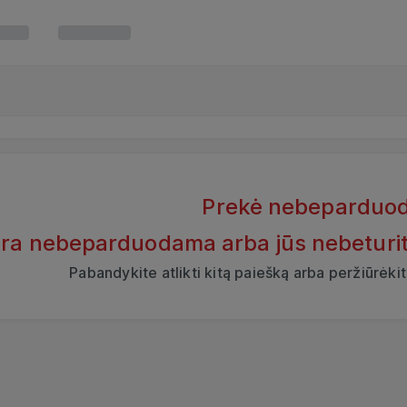
Prekė nebeparduo
yra nebeparduodama arba jūs nebeturite t
Pabandykite atlikti kitą paiešką arba peržiūrėk