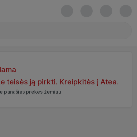
dama
eisės ją pirkti. Kreipkitės į Atea.
ite panašias prekes žemiau