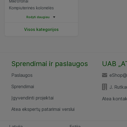
Mikrofonai
Kompiuterinės kolonėlės
Rodyti daugiau
Visos kategorijos
Sprendimai ir paslaugos
UAB „A
Paslaugos
eShop@a
Sprendimai
J. Rutka
Įgyvendinti projektai
Atea kontak
Atea ekspertų patarimai verslui
Latvija
Estija