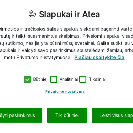
Slapukai ir Atea
mosios ir trečiosios šalies slapukus siekdami pagerinti vartot
rautą ir teikti suasmenintus skelbimus. Privalomi slapukai visada
ų sutikimo, nes jie yra būtini mūsų svetainei. Galite sutikti su 
lapukais ir valdyti savo pasirinkimus spustelėdami žemiau, arb
metu Privatumo nustatymuose.
Plačiau skaitykite čia
Būtinieji
Analitiniai
Tiksliniai
Privatumo nustatymai
ašyti pasirinkimus
Tik būtinieji
Leisti visus sla