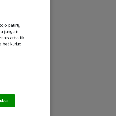
ojo patirtį,
 įjungti ir
visais arba tik
a bet kuriuo
pukus