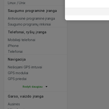
Linux / Unix
Saugumo programinė įranga
Antivirusinė programinė įranga
Saugumo programų rinkiniai
Telefonai, ryšių įranga
Mobilieji telefonai
iPhone
Telefonai
Navigacija
Nešiojami GPS imtuvai
GPS moduliai
GPS priedai
Rodyti daugiau
Garso, vaizdo įranga
Ausinės