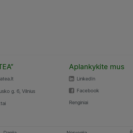
TEA“
Aplankykite mus
tea.lt
LinkedIn
Facebook
usko g. 6, Vilnius
Renginiai
tai
Danija
Norvegija
Š