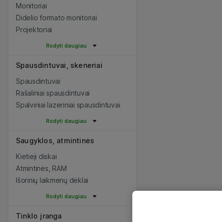
Monitoriai
Didelio formato monitoriai
Projektoriai
Rodyti daugiau
Spausdintuvai, skeneriai
Spausdintuvai
Rašaliniai spausdintuvai
Spalviniai lazeriniai spausdintuvai
Rodyti daugiau
Saugyklos, atmintinės
Kietieji diskai
Atmintinės, RAM
Išorinių laikmenų dėklai
Rodyti daugiau
Tinklo įranga