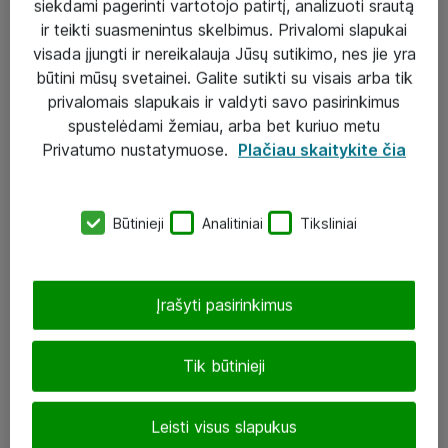
siekdami pagerinti vartotojo patirtį, analizuoti srautą
ir teikti suasmenintus skelbimus. Privalomi slapukai
visada įjungti ir nereikalauja Jūsų sutikimo, nes jie yra
būtini mūsų svetainei. Galite sutikti su visais arba tik
Sprendimai ir paslaugos
privalomais slapukais ir valdyti savo pasirinkimus
spustelėdami žemiau, arba bet kuriuo metu
Paslaugos
Privatumo nustatymuose.
Plačiau skaitykite čia
Sprendimai
Įgyvendinti projektai
Būtinieji
Analitiniai
Tiksliniai
Atea ekspertų patarimai verslui
Įrašyti pasirinkimus
UAB „ATEA“
eShop@atea.lt
Tik būtinieji
J. Rutkausko g. 6, Vilnius
Leisti visus slapukus
Atea kontaktai