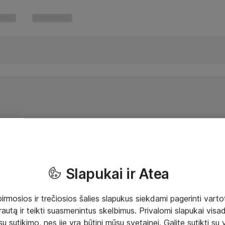
Slapukai ir Atea
mosios ir trečiosios šalies slapukus siekdami pagerinti vartot
rautą ir teikti suasmenintus skelbimus. Privalomi slapukai visada
ų sutikimo, nes jie yra būtini mūsų svetainei. Galite sutikti su 