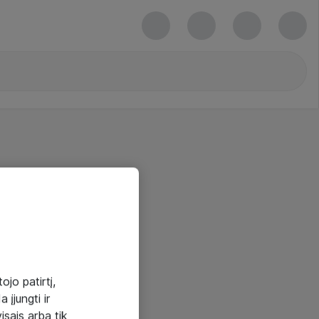
ojo patirtį,
 įjungti ir
visais arba tik