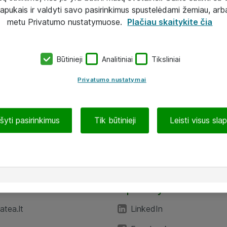
lapukais ir valdyti savo pasirinkimus spustelėdami žemiau, arb
metu Privatumo nustatymuose.
Plačiau skaitykite čia
Būtinieji
Analitiniai
Tiksliniai
Privatumo nustatymai
ašyti pasirinkimus
Tik būtinieji
Leisti visus sla
TEA“
Aplankykite mus
tea.lt
LinkedIn