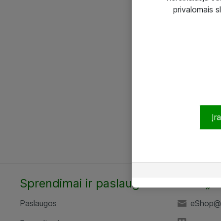
privalomais s
Įr
Sprendimai ir paslaugos
UAB „A
Paslaugos
eShop@a