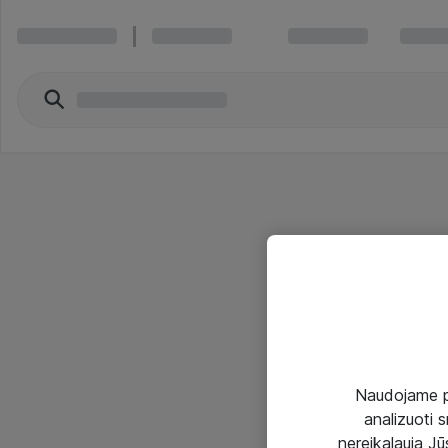
Naudojame pir
analizuoti s
nereikalauja Jūs