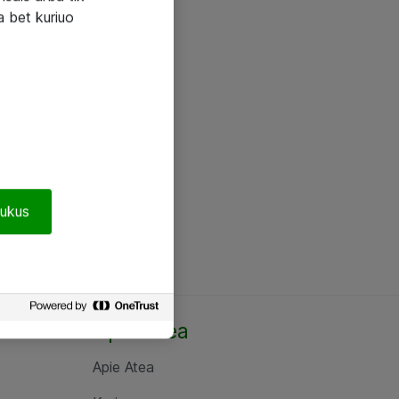
a bet kuriuo
pukus
Apie Atea
Apie Atea