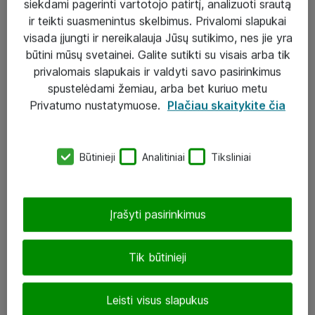
siekdami pagerinti vartotojo patirtį, analizuoti srautą
ir teikti suasmenintus skelbimus. Privalomi slapukai
visada įjungti ir nereikalauja Jūsų sutikimo, nes jie yra
būtini mūsų svetainei. Galite sutikti su visais arba tik
Sprendimai ir paslaugos
privalomais slapukais ir valdyti savo pasirinkimus
spustelėdami žemiau, arba bet kuriuo metu
Paslaugos
Privatumo nustatymuose.
Plačiau skaitykite čia
Sprendimai
Įgyvendinti projektai
Būtinieji
Analitiniai
Tiksliniai
Atea ekspertų patarimai verslui
Įrašyti pasirinkimus
UAB „ATEA“
eShop@atea.lt
Tik būtinieji
J. Rutkausko g. 6, Vilnius
Leisti visus slapukus
Atea kontaktai