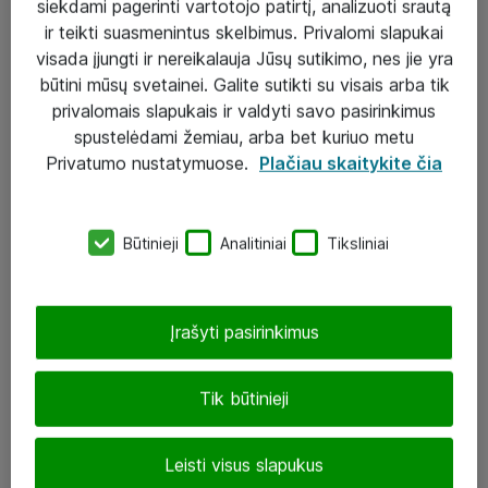
siekdami pagerinti vartotojo patirtį, analizuoti srautą
ir teikti suasmenintus skelbimus. Privalomi slapukai
visada įjungti ir nereikalauja Jūsų sutikimo, nes jie yra
būtini mūsų svetainei. Galite sutikti su visais arba tik
Sprendimai ir paslaugos
privalomais slapukais ir valdyti savo pasirinkimus
spustelėdami žemiau, arba bet kuriuo metu
Paslaugos
Privatumo nustatymuose.
Plačiau skaitykite čia
Sprendimai
Įgyvendinti projektai
Būtinieji
Analitiniai
Tiksliniai
Atea ekspertų patarimai verslui
Įrašyti pasirinkimus
UAB „ATEA“
eShop@atea.lt
Tik būtinieji
J. Rutkausko g. 6, Vilnius
Leisti visus slapukus
Atea kontaktai