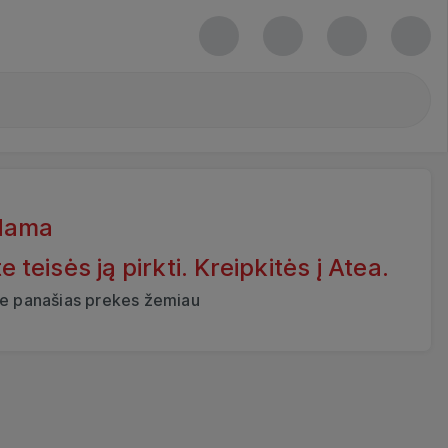
dama
eisės ją pirkti. Kreipkitės į Atea.
ite panašias prekes žemiau