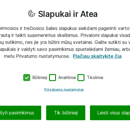
Slapukai ir Atea
mosios ir trečiosios šalies slapukus siekdami pagerinti vartot
rautą ir teikti suasmenintus skelbimus. Privalomi slapukai visada
ų sutikimo, nes jie yra būtini mūsų svetainei. Galite sutikti su 
lapukais ir valdyti savo pasirinkimus spustelėdami žemiau, arb
metu Privatumo nustatymuose.
Plačiau skaitykite čia
Būtinieji
Analitiniai
Tiksliniai
Privatumo nustatymai
ašyti pasirinkimus
Tik būtinieji
Leisti visus sla