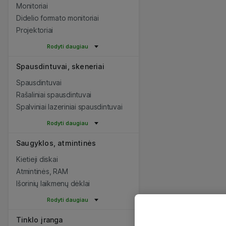
Monitoriai
Didelio formato monitoriai
Projektoriai
Rodyti daugiau
Spausdintuvai, skeneriai
Spausdintuvai
Rašaliniai spausdintuvai
Spalviniai lazeriniai spausdintuvai
Rodyti daugiau
Saugyklos, atmintinės
Kietieji diskai
Atmintinės, RAM
Išorinių laikmenų dėklai
Rodyti daugiau
Tinklo įranga