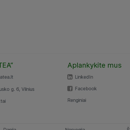
TEA“
Aplankykite mus
tea.lt
LinkedIn
Facebook
usko g. 6, Vilnius
Renginiai
tai
Danija
Norvegija
Š