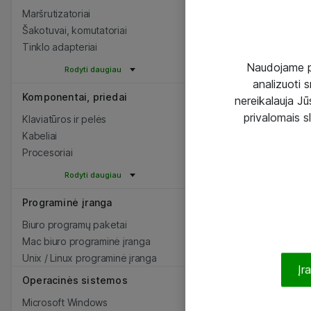
Maršrutizatoriai
Šakotuvai, komutatoriai
Tinklo adapteriai
Naudojame pir
Rodyti daugiau
analizuoti s
Komponentai, priedai
nereikalauja Jūs
privalomais s
Klaviatūros ir pelės
Kabeliai
Procesoriai
Rodyti daugiau
Programinė įranga
Biuro programų paketai
Mac biuro programinė įranga
Unix / Linux programinė įranga
Įr
Operacinės sistemos
Microsoft Windows