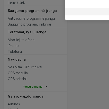
Linux / Unix
Saugumo programinė įranga
Antivirusinė programinė įranga
Saugumo programų rinkiniai
Telefonai, ryšių įranga
Mobilieji telefonai
iPhone
Telefonai
Navigacija
Nešiojami GPS imtuvai
GPS moduliai
GPS priedai
Rodyti daugiau
Garso, vaizdo įranga
Ausinės