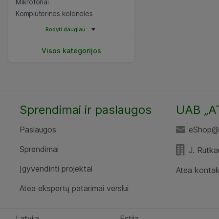
Mikrofonai
Kompiuterinės kolonėlės
Rodyti daugiau
Visos kategorijos
Sprendimai ir paslaugos
UAB „A
Paslaugos
eShop@a
Sprendimai
J. Rutka
Įgyvendinti projektai
Atea kontak
Atea ekspertų patarimai verslui
Latvija
Estija