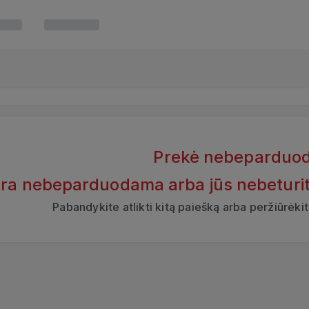
Prekė nebeparduo
yra nebeparduodama arba jūs nebeturite t
Pabandykite atlikti kitą paiešką arba peržiūrėk