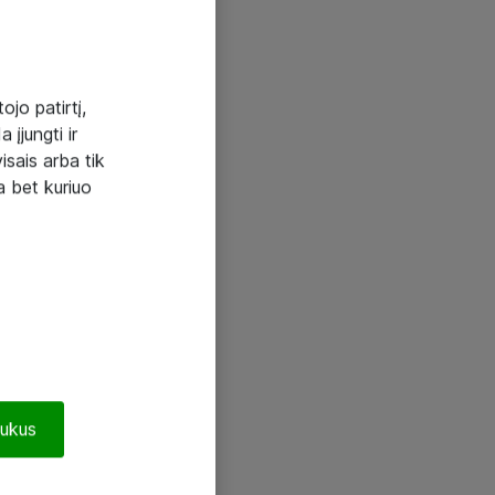
ojo patirtį,
 įjungti ir
visais arba tik
a bet kuriuo
pukus