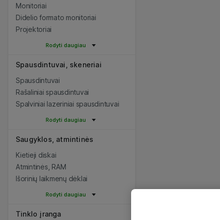
Monitoriai
Didelio formato monitoriai
Projektoriai
Rodyti daugiau
Spausdintuvai, skeneriai
Spausdintuvai
Rašaliniai spausdintuvai
Spalviniai lazeriniai spausdintuvai
Rodyti daugiau
Saugyklos, atmintinės
Kietieji diskai
Atmintinės, RAM
Išorinių laikmenų dėklai
Rodyti daugiau
Tinklo įranga