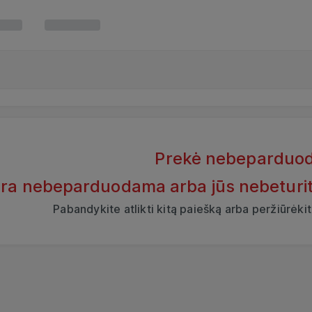
Prekė nebeparduo
yra nebeparduodama arba jūs nebeturite t
Pabandykite atlikti kitą paiešką arba peržiūrėk