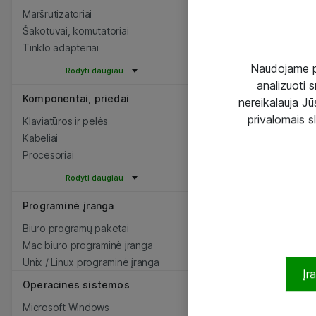
Maršrutizatoriai
Šakotuvai, komutatoriai
Tinklo adapteriai
Naudojame pir
Rodyti daugiau
analizuoti s
Komponentai, priedai
nereikalauja Jūs
privalomais s
Klaviatūros ir pelės
Kabeliai
Procesoriai
Rodyti daugiau
Programinė įranga
Biuro programų paketai
Mac biuro programinė įranga
Unix / Linux programinė įranga
Įr
Operacinės sistemos
Microsoft Windows