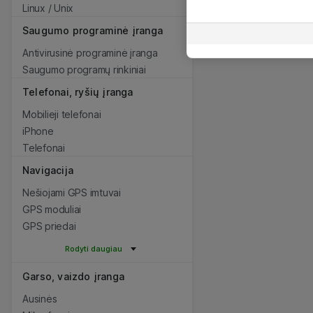
Linux / Unix
Saugumo programinė įranga
Antivirusinė programinė įranga
Saugumo programų rinkiniai
Telefonai, ryšių įranga
Mobilieji telefonai
iPhone
Telefonai
Navigacija
Nešiojami GPS imtuvai
GPS moduliai
GPS priedai
Rodyti daugiau
Garso, vaizdo įranga
Ausinės