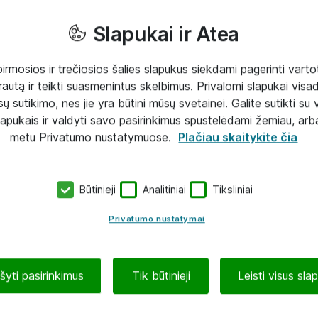
Slapukai ir Atea
mosios ir trečiosios šalies slapukus siekdami pagerinti vartot
rautą ir teikti suasmenintus skelbimus. Privalomi slapukai visada
ų sutikimo, nes jie yra būtini mūsų svetainei. Galite sutikti su 
lapukais ir valdyti savo pasirinkimus spustelėdami žemiau, arb
metu Privatumo nustatymuose.
Plačiau skaitykite čia
Būtinieji
Analitiniai
Tiksliniai
Privatumo nustatymai
ašyti pasirinkimus
Tik būtinieji
Leisti visus sla