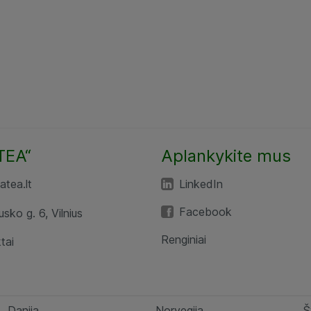
TEA“
Aplankykite mus
tea.lt
LinkedIn
Facebook
usko g. 6, Vilnius
Renginiai
tai
Danija
Norvegija
Š