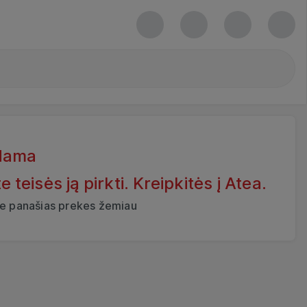
dama
eisės ją pirkti. Kreipkitės į Atea.
ite panašias prekes žemiau