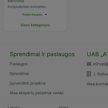
Mikrofonai
Kompiuterinės kolonėlės
Rodyti daugiau
Visos kategorijos
Sprendimai ir paslaugos
UAB „A
Paslaugos
eShop@a
Sprendimai
J. Rutka
Įgyvendinti projektai
Atea kontak
Atea ekspertų patarimai verslui
Latvija
Estija