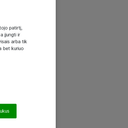
ojo patirtį,
 įjungti ir
visais arba tik
a bet kuriuo
pukus