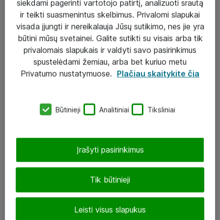
siekdami pagerinti vartotojo patirtį, analizuoti srautą
ir teikti suasmenintus skelbimus. Privalomi slapukai
visada įjungti ir nereikalauja Jūsų sutikimo, nes jie yra
būtini mūsų svetainei. Galite sutikti su visais arba tik
Sprendimai ir paslaugos
privalomais slapukais ir valdyti savo pasirinkimus
spustelėdami žemiau, arba bet kuriuo metu
Paslaugos
Privatumo nustatymuose.
Plačiau skaitykite čia
Sprendimai
Įgyvendinti projektai
Būtinieji
Analitiniai
Tiksliniai
Atea ekspertų patarimai verslui
Įrašyti pasirinkimus
UAB „ATEA“
eShop@atea.lt
Tik būtinieji
J. Rutkausko g. 6, Vilnius
Leisti visus slapukus
Atea kontaktai